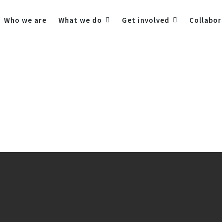
Who we are
What we do
Get involved
Collabor