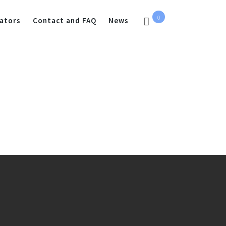
0
ators
Contact and FAQ
News