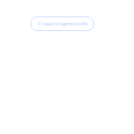
Navegación
Tagged a loggerhead turtle
de
entradas