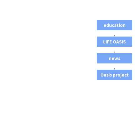
education
,
LIFE OASIS
,
news
,
Oasis project