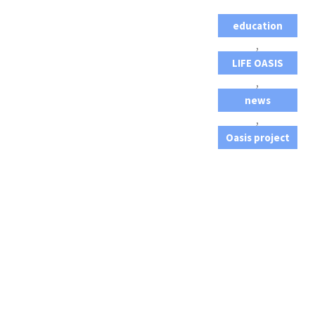
education
,
LIFE OASIS
,
news
,
Oasis project