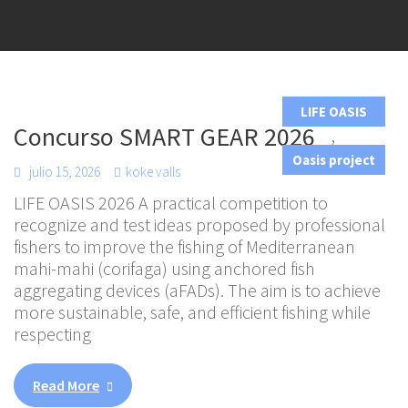
LIFE OASIS
Concurso SMART GEAR 2026
,
Oasis project
julio 15, 2026
koke valls
LIFE OASIS 2026 A practical competition to
recognize and test ideas proposed by professional
fishers to improve the fishing of Mediterranean
mahi-mahi (corifaga) using anchored fish
aggregating devices (aFADs). The aim is to achieve
more sustainable, safe, and efficient fishing while
respecting
Read More