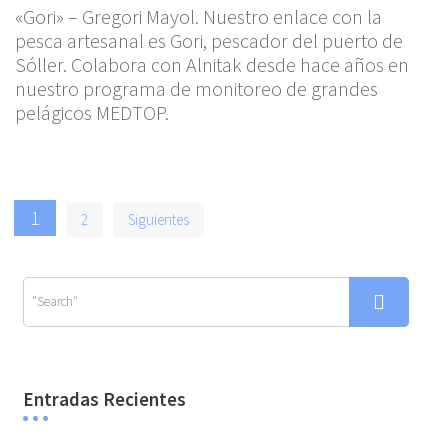
«Gori» – Gregori Mayol. Nuestro enlace con la
pesca artesanal es Gori, pescador del puerto de
Sóller. Colabora con Alnitak desde hace años en
nuestro programa de monitoreo de grandes
pelágicos MEDTOP.
Paginación
1
2
Siguientes
de
entradas
Entradas Recientes