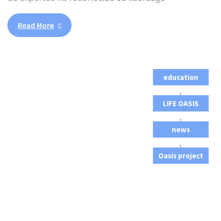
Read More
education
,
LIFE OASIS
,
news
,
Oasis project